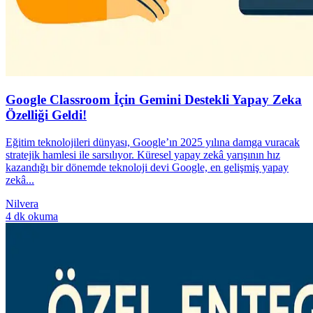
Google Classroom İçin Gemini Destekli Yapay Zeka
Özelliği Geldi!
Eğitim teknolojileri dünyası, Google’ın 2025 yılına damga vuracak
stratejik hamlesi ile sarsılıyor. Küresel yapay zekâ yarışının hız
kazandığı bir dönemde teknoloji devi Google, en gelişmiş yapay
zekâ...
Nilvera
4 dk okuma