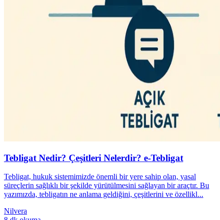
Tebligat Nedir? Çeşitleri Nelerdir? e-Tebligat
Tebligat, hukuk sistemimizde önemli bir yere sahip olan, yasal
süreçlerin sağlıklı bir şekilde yürütülmesini sağlayan bir araçtır. Bu
yazımızda, tebligatın ne anlama geldiğini, çeşitlerini ve özellikl...
Nilvera
8 dk okuma