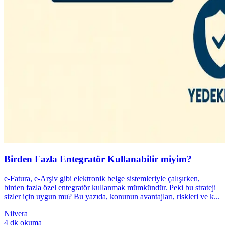
Birden Fazla Entegratör Kullanabilir miyim?
e‑Fatura, e‑Arşiv gibi elektronik belge sistemleriyle çalışırken,
birden fazla özel entegratör kullanmak mümkündür. Peki bu strateji
sizler için uygun mu? Bu yazıda, konunun avantajları, riskleri ve k...
Nilvera
4 dk okuma