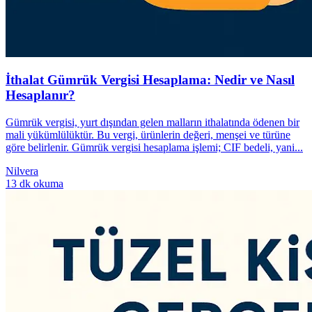
İthalat Gümrük Vergisi Hesaplama: Nedir ve Nasıl
Hesaplanır?
Gümrük vergisi, yurt dışından gelen malların ithalatında ödenen bir
mali yükümlülüktür. Bu vergi, ürünlerin değeri, menşei ve türüne
göre belirlenir. Gümrük vergisi hesaplama işlemi; CIF bedeli, yani...
Nilvera
13 dk okuma