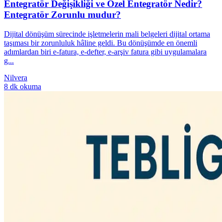
Entegratör Değişikliği ve Özel Entegratör Nedir?
Entegratör Zorunlu mudur?
Dijital dönüşüm sürecinde işletmelerin mali belgeleri dijital ortama
taşıması bir zorunluluk hâline geldi. Bu dönüşümde en önemli
adımlardan biri e-fatura, e-defter, e-arşiv fatura gibi uygulamalara
g...
Nilvera
8 dk okuma