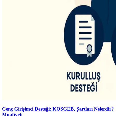
Genç Girişimci Desteği: KOSGEB, Şartları Nelerdir?
Muafiyeti