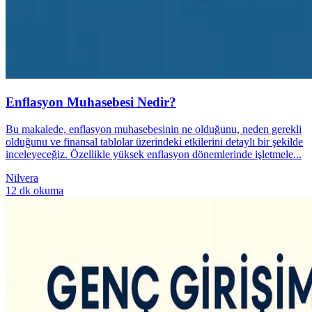
Enflasyon Muhasebesi Nedir?
Bu makalede, enflasyon muhasebesinin ne olduğunu, neden gerekli
olduğunu ve finansal tablolar üzerindeki etkilerini detaylı bir şekilde
inceleyeceğiz. Özellikle yüksek enflasyon dönemlerinde işletmele...
Nilvera
12 dk okuma