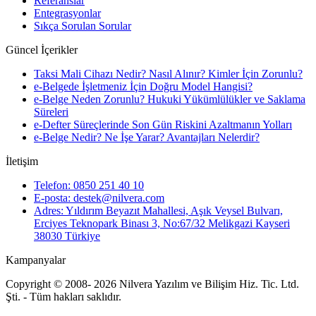
Referanslar
Entegrasyonlar
Sıkça Sorulan Sorular
Güncel İçerikler
Taksi Mali Cihazı Nedir? Nasıl Alınır? Kimler İçin Zorunlu?
e-Belgede İşletmeniz İçin Doğru Model Hangisi?
e-Belge Neden Zorunlu? Hukuki Yükümlülükler ve Saklama
Süreleri
e-Defter Süreçlerinde Son Gün Riskini Azaltmanın Yolları
e-Belge Nedir? Ne İşe Yarar? Avantajları Nelerdir?
İletişim
Telefon: 0850 251 40 10
E-posta: destek@nilvera.com
Adres: Yıldırım Beyazıt Mahallesi, Aşık Veysel Bulvarı,
Erciyes Teknopark Binası 3, No:67/32 Melikgazi Kayseri
38030 Türkiye
Kampanyalar
Copyright © 2008- 2026 Nilvera Yazılım ve Bilişim Hiz. Tic. Ltd.
Şti. - Tüm hakları saklıdır.