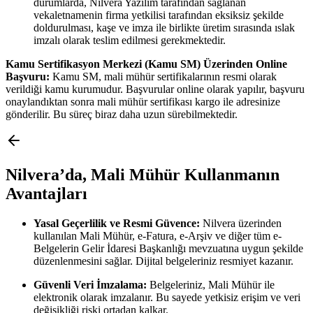
durumlarda, Nilvera Yazılım tarafından sağlanan
vekaletnamenin firma yetkilisi tarafından eksiksiz şekilde
doldurulması, kaşe ve imza ile birlikte üretim sırasında ıslak
imzalı olarak teslim edilmesi gerekmektedir.
Kamu Sertifikasyon Merkezi (Kamu SM) Üzerinden Online
Başvuru:
Kamu SM, mali mühür sertifikalarının resmi olarak
verildiği kamu kurumudur. Başvurular online olarak yapılır, başvuru
onaylandıktan sonra mali mühür sertifikası kargo ile adresinize
gönderilir. Bu süreç biraz daha uzun sürebilmektedir.
Nilvera’da, Mali Mühür Kullanmanın
Avantajları
Yasal Geçerlilik ve Resmi Güvence:
Nilvera üzerinden
kullanılan Mali Mühür, e-Fatura, e-Arşiv ve diğer tüm e-
Belgelerin Gelir İdaresi Başkanlığı mevzuatına uygun şekilde
düzenlenmesini sağlar. Dijital belgeleriniz resmiyet kazanır.
Güvenli Veri İmzalama:
Belgeleriniz, Mali Mühür ile
elektronik olarak imzalanır. Bu sayede yetkisiz erişim ve veri
değişikliği riski ortadan kalkar.