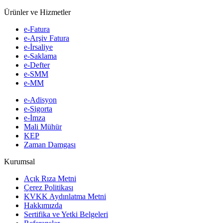
Ürünler ve Hizmetler
e-Fatura
e-Arşiv Fatura
e-İrsaliye
e-Saklama
e-Defter
e-SMM
e-MM
e-Adisyon
e-Sigorta
e-İmza
Mali Mühür
KEP
Zaman Damgası
Kurumsal
Açık Rıza Metni
Çerez Politikası
KVKK Aydınlatma Metni
Hakkımızda
Sertifika ve Yetki Belgeleri