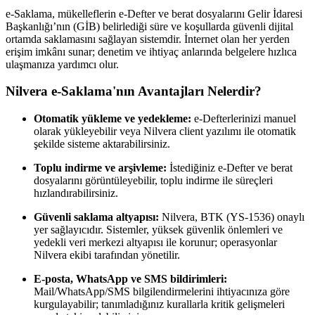
e-Saklama, mükelleflerin e-Defter ve berat dosyalarını Gelir İdaresi
Başkanlığı’nın (GİB) belirlediği süre ve koşullarda güvenli dijital
ortamda saklamasını sağlayan sistemdir. İnternet olan her yerden
erişim imkânı sunar; denetim ve ihtiyaç anlarında belgelere hızlıca
ulaşmanıza yardımcı olur.
Nilvera e-Saklama'nın Avantajları Nelerdir?
Otomatik yükleme ve yedekleme:
e-Defterlerinizi manuel
olarak yükleyebilir veya Nilvera client yazılımı ile otomatik
şekilde sisteme aktarabilirsiniz.
Toplu indirme ve arşivleme:
İstediğiniz e-Defter ve berat
dosyalarını görüntüleyebilir, toplu indirme ile süreçleri
hızlandırabilirsiniz.
Güvenli saklama altyapısı:
Nilvera, BTK (YS-1536) onaylı
yer sağlayıcıdır. Sistemler, yüksek güvenlik önlemleri ve
yedekli veri merkezi altyapısı ile korunur; operasyonlar
Nilvera ekibi tarafından yönetilir.
E-posta, WhatsApp ve SMS bildirimleri:
Mail/WhatsApp/SMS bilgilendirmelerini ihtiyacınıza göre
kurgulayabilir; tanımladığınız kurallarla kritik gelişmeleri