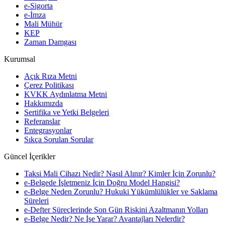
e-Sigorta
e-İmza
Mali Mühür
KEP
Zaman Damgası
Kurumsal
Açık Rıza Metni
Çerez Politikası
KVKK Aydınlatma Metni
Hakkımızda
Sertifika ve Yetki Belgeleri
Referanslar
Entegrasyonlar
Sıkça Sorulan Sorular
Güncel İçerikler
Taksi Mali Cihazı Nedir? Nasıl Alınır? Kimler İçin Zorunlu?
e-Belgede İşletmeniz İçin Doğru Model Hangisi?
e-Belge Neden Zorunlu? Hukuki Yükümlülükler ve Saklama
Süreleri
e-Defter Süreçlerinde Son Gün Riskini Azaltmanın Yolları
e-Belge Nedir? Ne İşe Yarar? Avantajları Nelerdir?