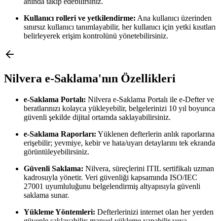
anında takip edebilirsiniz.
Kullanıcı rolleri ve yetkilendirme:
Ana kullanıcı üzerinden
sınırsız kullanıcı tanımlayabilir, her kullanıcı için yetki kısıtları
belirleyerek erişim kontrolünü yönetebilirsiniz.
Nilvera e-Saklama'nın Özellikleri
e-Saklama Portalı:
Nilvera e-Saklama Portalı ile e-Defter ve
beratlarınızı kolayca yükleyebilir, belgelerinizi 10 yıl boyunca
güvenli şekilde dijital ortamda saklayabilirsiniz.
e-Saklama Raporları:
Yüklenen defterlerin anlık raporlarına
erişebilir; yevmiye, kebir ve hata/uyarı detaylarını tek ekranda
görüntüleyebilirsiniz.
Güvenli Saklama:
Nilvera, süreçlerini ITIL sertifikalı uzman
kadrosuyla yönetir. Veri güvenliği kapsamında ISO/IEC
27001 uyumluluğunu belgelendirmiş altyapısıyla güvenli
saklama sunar.
Yükleme Yöntemleri:
Defterlerinizi internet olan her yerden
güvenle saklayabilir; manuel yükleme yapabilir veya