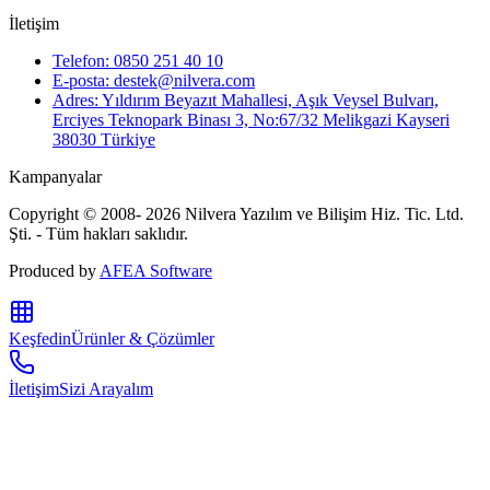
İletişim
Telefon: 0850 251 40 10
E-posta: destek@nilvera.com
Adres: Yıldırım Beyazıt Mahallesi, Aşık Veysel Bulvarı,
Erciyes Teknopark Binası 3, No:67/32 Melikgazi Kayseri
38030 Türkiye
Kampanyalar
Copyright © 2008- 2026 Nilvera Yazılım ve Bilişim Hiz. Tic. Ltd.
Şti. - Tüm hakları saklıdır.
Produced by
AFEA Software
Keşfedin
Ürünler & Çözümler
İletişim
Sizi Arayalım