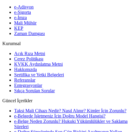
e-Adisyon
e-Sigorta
e-İmza
Mali Mühür
KEP
Zaman Damgası
Kurumsal
Açık Rıza Metni
Çerez Politikası
KVKK Aydınlatma Metni
Hakkımızda
Sertifika ve Yetki Belgeleri
Referanslar
Entegrasyonlar
Sıkça Sorulan Sorular
Güncel İçerikler
Taksi Mali Cihazı Nedir? Nasıl Alınır? Kimler İçin Zorunlu?
e-Belgede İşletmeniz İçin Doğru Model Hangisi?
e-Belge Neden Zorunlu? Hukuki Yükümlülükler ve Saklama
Süreleri
e-Defter Süreçlerinde Son Gün Riskini Azaltmanın Yolları