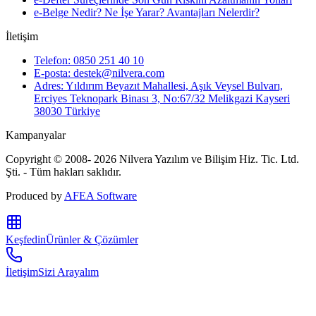
e-Belge Nedir? Ne İşe Yarar? Avantajları Nelerdir?
İletişim
Telefon: 0850 251 40 10
E-posta: destek@nilvera.com
Adres: Yıldırım Beyazıt Mahallesi, Aşık Veysel Bulvarı,
Erciyes Teknopark Binası 3, No:67/32 Melikgazi Kayseri
38030 Türkiye
Kampanyalar
Copyright © 2008- 2026 Nilvera Yazılım ve Bilişim Hiz. Tic. Ltd.
Şti. - Tüm hakları saklıdır.
Produced by
AFEA Software
Keşfedin
Ürünler & Çözümler
İletişim
Sizi Arayalım