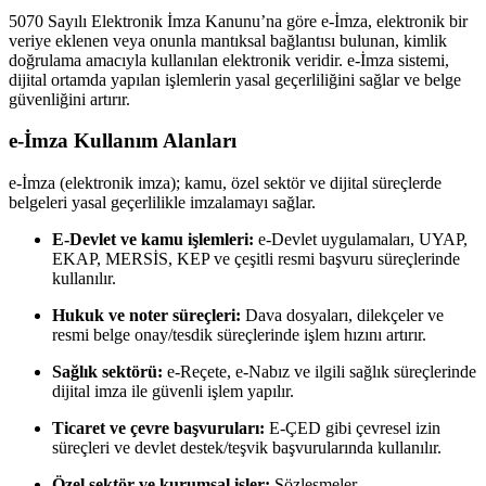
5070 Sayılı Elektronik İmza Kanunu’na göre e-İmza, elektronik bir
veriye eklenen veya onunla mantıksal bağlantısı bulunan, kimlik
doğrulama amacıyla kullanılan elektronik veridir. e-İmza sistemi,
dijital ortamda yapılan işlemlerin yasal geçerliliğini sağlar ve belge
güvenliğini artırır.
e-İmza Kullanım Alanları
e-İmza (elektronik imza); kamu, özel sektör ve dijital süreçlerde
belgeleri yasal geçerlilikle imzalamayı sağlar.
E-Devlet ve kamu işlemleri:
e-Devlet uygulamaları, UYAP,
EKAP, MERSİS, KEP ve çeşitli resmi başvuru süreçlerinde
kullanılır.
Hukuk ve noter süreçleri:
Dava dosyaları, dilekçeler ve
resmi belge onay/tesdik süreçlerinde işlem hızını artırır.
Sağlık sektörü:
e-Reçete, e-Nabız ve ilgili sağlık süreçlerinde
dijital imza ile güvenli işlem yapılır.
Ticaret ve çevre başvuruları:
E-ÇED gibi çevresel izin
süreçleri ve devlet destek/teşvik başvurularında kullanılır.
Özel sektör ve kurumsal işler:
Sözleşmeler