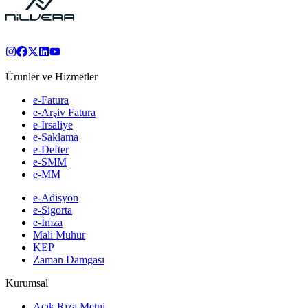
Ürünler ve Hizmetler
e-Fatura
e-Arşiv Fatura
e-İrsaliye
e-Saklama
e-Defter
e-SMM
e-MM
e-Adisyon
e-Sigorta
e-İmza
Mali Mühür
KEP
Zaman Damgası
Kurumsal
Açık Rıza Metni