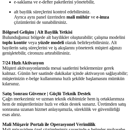
e-saklama ve e-defter paketlerini yönetebilir,
alt bayilik süreçlerini kontrol edebilirsiniz.
Ayrıca aynı panel üzerinden
mali mühür
ve
e-imza
çözümlerini de sunabilirsiniz.
Bölgesel Gelişim | Alt Bayilik Yetkisi
Bulunduğunuz bölgede alt bayilikler oluşturabilir; çalışma modelini
toplu kontör
veya
yüzde modeli
olarak belirleyebilirsiniz. Alt
bayilerin satış süreçlerini ve iş akışlarını yöneterek müşteri ağınızı
genişletebilir, cironuzu artırabilirsiniz.
7/24 Hızlı Aktivasyon
Müşteri aktivasyonlarında mesai saatlerini beklemenize gerek
kalmaz. Günün her saatinde dakikalar içinde aktivasyon sağlayabilir;
müşterinizin e-belge kullanımına hızlı şekilde başlamasını mümkün
kılarsınız.
Satış Sonrası Güvence | Güçlü Teknik Destek
Çağrı merkezimiz ve uzman teknik ekibimizle hem iş ortaklarımıza
hem de müşterilerinize hızlı ve etkin destek sunarız. Üretimden satış
sonrasına uzanan hizmet anlayışımızla, süreklilik ve güvenilirliği
esas alırız.
Mali Müşavir Portalı ile Operasyonel Verimlilik
Mali müşavirlere özel çözümlerimiz sayesinde e-belgeler muhasebe