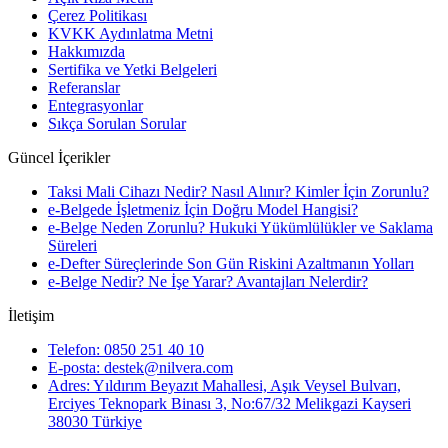
Çerez Politikası
KVKK Aydınlatma Metni
Hakkımızda
Sertifika ve Yetki Belgeleri
Referanslar
Entegrasyonlar
Sıkça Sorulan Sorular
Güncel İçerikler
Taksi Mali Cihazı Nedir? Nasıl Alınır? Kimler İçin Zorunlu?
e-Belgede İşletmeniz İçin Doğru Model Hangisi?
e-Belge Neden Zorunlu? Hukuki Yükümlülükler ve Saklama
Süreleri
e-Defter Süreçlerinde Son Gün Riskini Azaltmanın Yolları
e-Belge Nedir? Ne İşe Yarar? Avantajları Nelerdir?
İletişim
Telefon: 0850 251 40 10
E-posta: destek@nilvera.com
Adres: Yıldırım Beyazıt Mahallesi, Aşık Veysel Bulvarı,
Erciyes Teknopark Binası 3, No:67/32 Melikgazi Kayseri
38030 Türkiye